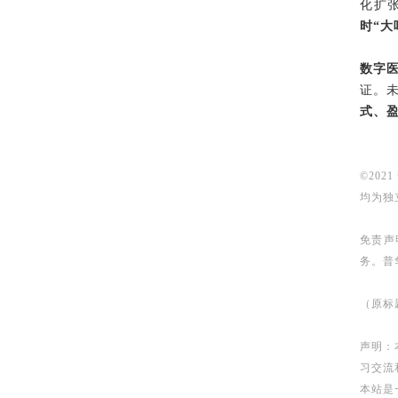
化扩
时“
数字
证。
式、
©20
均为独立
免责声
务。普
（原标
声明：
习交流
本站是