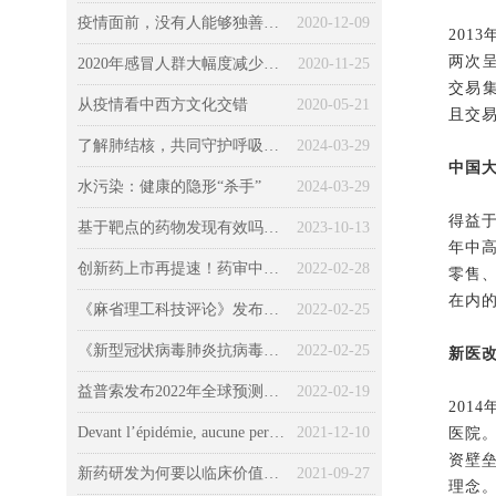
疫情面前，没有人能够独善其身（一）健康篇
2020-12-09
201
两次
2020年感冒人群大幅度减少，不感冒意味着身体变好？
2020-11-25
交易
从疫情看中西方文化交错
2020-05-21
且交
了解肺结核，共同守护呼吸健康
2024-03-29
中国大
水污染：健康的隐形“杀手”
2024-03-29
得益
基于靶点的药物发现有效吗？所有药物的发现和“非靶向”机制
2023-10-13
年中
创新药上市再提速！药审中心发布最新《加快创新药上市申请审评工作程序（试行）》征求意见稿
2022-02-28
零售
在内的
《麻省理工科技评论》发布2022年全球十大突破性技术
2022-02-25
《新型冠状病毒肺炎抗病毒新药临床试验技术指导原则（试行）》发布
2022-02-25
新医
益普索发布2022年全球预测：新冠、环境、经济、社会、技术……
2022-02-19
201
Devant l’épidémie, aucune personne ne pouvait pas être épargnée (Chapitre 3 : la société) : Le COVID-19 « kidnappé » par la politique, l’économie et la morale
2021-12-10
医院
资壁
新药研发为何要以临床价值为导向？药监局首次权威解读
2021-09-27
理念