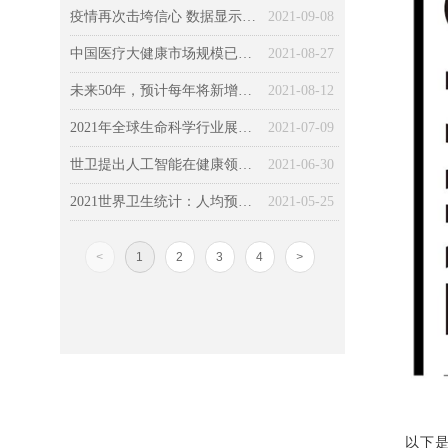
疫情再次击垮信心 数据显示全球经济复苏依然寸步难行
2021-09-08
中国医疗大健康市场规模已达13万亿元，院外健康管理成未来投资热点
2021-08-27
未来50年，预计每年将新增3400万癌症病例，癌症患者数翻倍！
2021-08-12
2021年全球生命科学行业展望：让可能成为现实，保持发展势头
2021-07-09
世卫提出人工智能在健康领域的道德使用的六个关键原则
2021-06-30
2021世界卫生统计：人均预期寿命超77岁，16％因慢病过早死亡
2021-05-25
<
1
2
3
4
>
以下