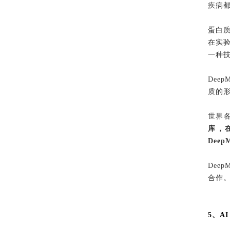
疾病
蛋白
在实
一种
Dee
质的
世界
库，在
Dee
Dee
合作。
5、A