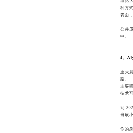
组比大
种方
表面
公共
中。
4、A
重大意
路。
主要研究
技术
到 2
当该小
你的