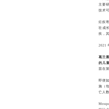
主要
技术
疟疾
壮成长
疾，其
202
葛兰素
的儿童
苗在第
即便如
施（
亡人数
Mos