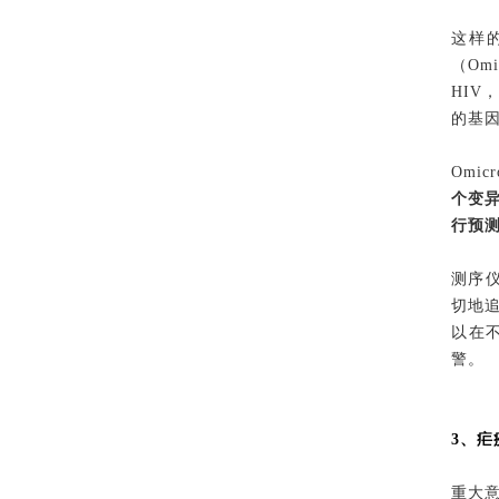
这样
（Om
HIV
的基
Omi
个变
行预测
测序仪
切地
以在不
警。
3、疟
重大意