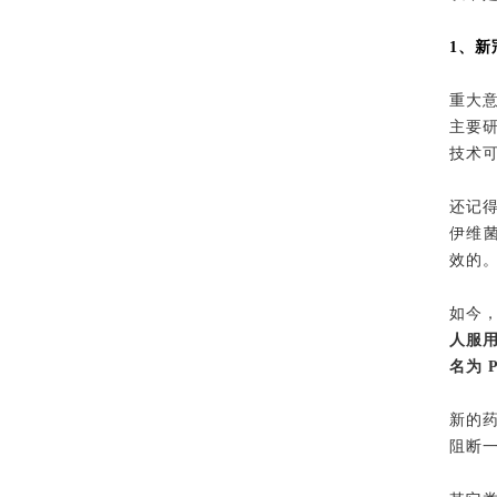
1、新
重大意
主要研究
技术
还记得
伊维菌
效的
如今
人服用
名为 P
新的
阻断