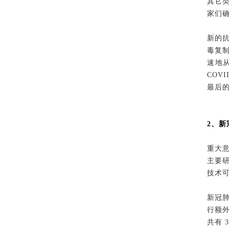
其它
家们确
新的
毒复
速地
COV
最后
2、新
重大意
主要研
技术
新冠肺
行额外
共有 