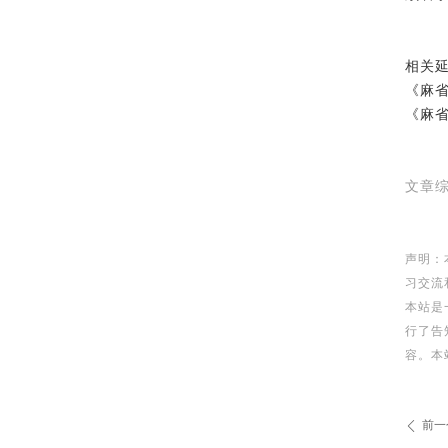
相关
《麻省
《麻省
文章
声明：
习交流
本站是
行了告
容。本
前一
ꄴ