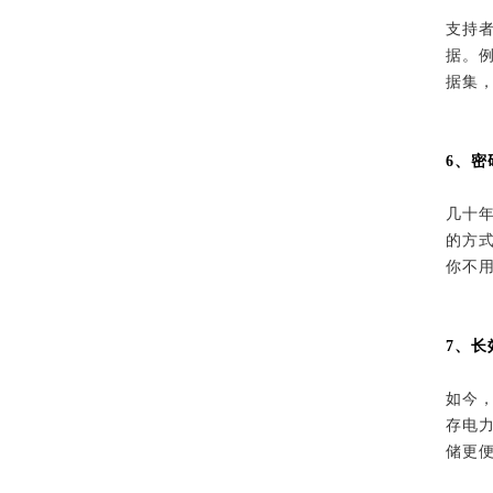
支持
据。
据集
6、密
几十
的方
你不
7、长
如今
存电
储更