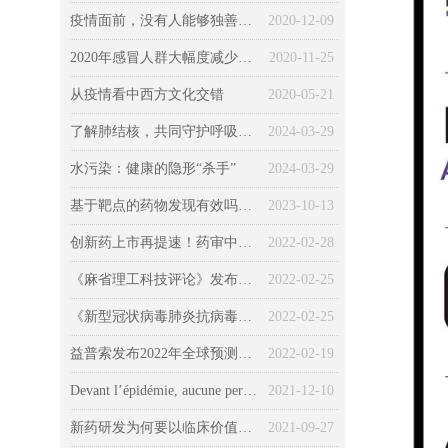
疫情面前，没有人能够独善其身（一）健康篇
2020-12-09
2020年感冒人群大幅度减少，不感冒意味着身体变好？
2020-11-25
从疫情看中西方文化交错
2020-05-21
了解肺结核，共同守护呼吸健康
2024-03-29
水污染：健康的隐形“杀手”
2024-03-29
基于靶点的药物发现有效吗？所有药物的发现和“非靶向”机制
2023-10-13
创新药上市再提速！药审中心发布最新《加快创新药上市申请审评工作程序（试行）》征求意见稿
2022-02-28
《麻省理工科技评论》发布2022年全球十大突破性技术
2022-02-25
《新型冠状病毒肺炎抗病毒新药临床试验技术指导原则（试行）》发布
2022-02-25
益普索发布2022年全球预测：新冠、环境、经济、社会、技术……
2022-02-19
Devant l’épidémie, aucune personne ne pouvait pas être épargnée (Chapitre 3 : la société) : Le COVID-19 « kidnappé » par la politique, l’économie et la morale
2021-12-10
新药研发为何要以临床价值为导向？药监局首次权威解读
2021-09-27