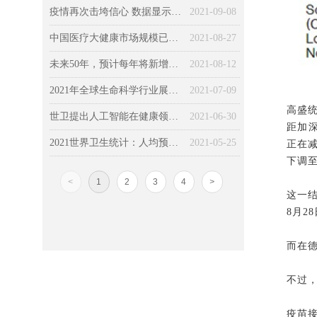
疫情再次击垮信心 数据显示全球经济复苏依然寸步难行
2021-09-08
中国医疗大健康市场规模已达13万亿元，院外健康管理成未来投资热点
2021-08-27
未来50年，预计每年将新增3400万癌症病例，癌症患者数翻倍！
2021-08-12
2021年全球生命科学行业展望：让可能成为现实，保持发展势头
2021-07-09
高盛
世卫提出人工智能在健康领域的道德使用的六个关键原则
2021-06-30
距加深
2021世界卫生统计：人均预期寿命超77岁，16％因慢病过早死亡
2021-05-25
正在减
下调至
<
1
2
3
4
>
这一
8月2
而在德
不过
疫苗