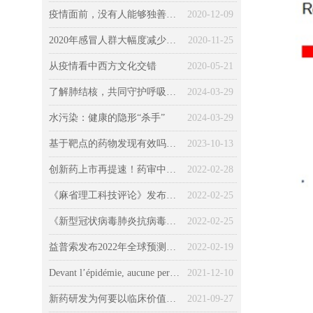
疫情面前，没有人能够独善其身（一）健康篇
2020-12-09
2020年感冒人群大幅度减少，不感冒意味着身体变好？
2020-11-25
从疫情看中西方文化交错
2020-05-21
了解肺结核，共同守护呼吸健康
2024-03-29
水污染：健康的隐形“杀手”
2024-03-29
基于靶点的药物发现有效吗？所有药物的发现和“非靶向”机制
2023-10-13
创新药上市再提速！药审中心发布最新《加快创新药上市申请审评工作程序（试行）》征求意见稿
2022-02-28
《麻省理工科技评论》发布2022年全球十大突破性技术
2022-02-25
《新型冠状病毒肺炎抗病毒新药临床试验技术指导原则（试行）》发布
2022-02-25
益普索发布2022年全球预测：新冠、环境、经济、社会、技术……
2022-02-19
Devant l’épidémie, aucune personne ne pouvait pas être épargnée (Chapitre 3 : la société) : Le COVID-19 « kidnappé » par la politique, l’économie et la morale
2021-12-10
新药研发为何要以临床价值为导向？药监局首次权威解读
2021-09-27