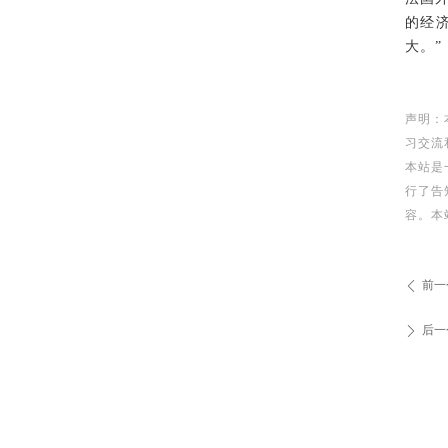
的经
大。”
声明：
习交流
本站是
行了告
容。本
前一
ꄴ
后一
ꄲ