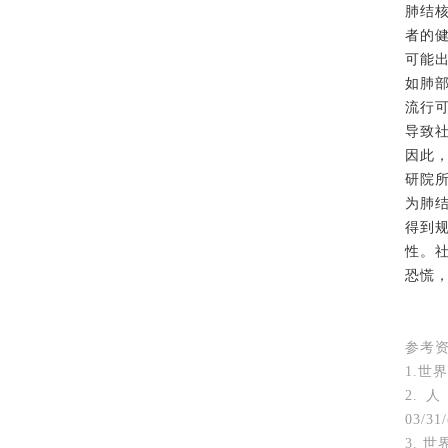
肺结
者的
可能
如肺
流行
导致
因此
研院
为肺
得到
性。
恐慌
参考
1.世界卫
2.
03/31
3. 世界