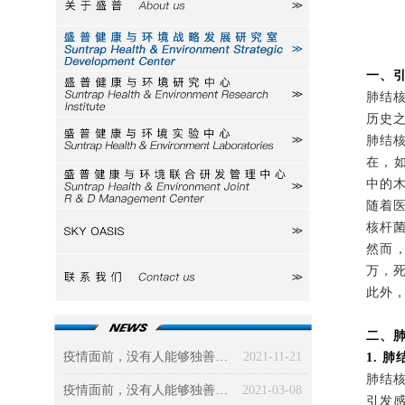
关于盛普
研究室
一、
研究中心
肺结
历史
肺结
实验中心
在，
中的
研发中心
随着
核杆
SKY
然而
万，死
联系我们
此外
二、
疫情面前，没有人能够独善其身（三）社会篇：被政治、经济、道德三驾马车“绑架”的新冠病毒
2021-11-21
1. 
肺结
疫情面前，没有人能够独善其身（二）环境篇
2021-03-08
引发