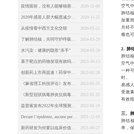
空气
疫情面前，没有人能够独善其身（一）健康篇
2020-12-09
肺结
2020年感冒人群大幅度减少，不感冒意味着身体变好？
2020-11-25
加重
月经
从疫情看中西方文化交错
2020-05-21
瘤也
了解肺结核，共同守护呼吸健康
2024-03-29
2. 
水污染：健康的隐形“杀手”
2024-03-29
肺结
基于靶点的药物发现有效吗？所有药物的发现和“非靶向”机制
2023-10-13
空气
一种
创新药上市再提速！药审中心发布最新《加快创新药上市申请审评工作程序（试行）》征求意见稿
2022-02-28
时。
《麻省理工科技评论》发布2022年全球十大突破性技术
2022-02-25
易感
受激
《新型冠状病毒肺炎抗病毒新药临床试验技术指导原则（试行）》发布
2022-02-25
有效
益普索发布2022年全球预测：新冠、环境、经济、社会、技术……
2022-02-19
三、
Devant l’épidémie, aucune personne ne pouvait pas être épargnée (Chapitre 3 : la société) : Le COVID-19 « kidnappé » par la politique, l’économie et la morale
2021-12-10
肺结
新药研发为何要以临床价值为导向？药监局首次权威解读
2021-09-27
率，