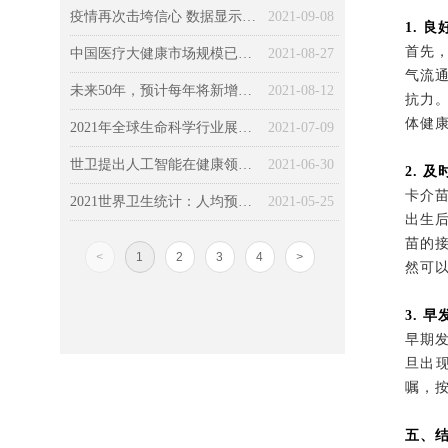
疫情再次击垮信心 数据显示全球经济复苏依然寸步难行
2021-09-08
1. 
首先
中国医疗大健康市场规模已达13万亿元，院外健康管理成未来投资热点
2021-08-27
气流
未来50年，预计每年将新增3400万癌症病例，癌症患者数翻倍！
2021-08-12
抗力
体健
2021年全球生命科学行业展望：让可能成为现实，保持发展势头
2021-07-09
世卫提出人工智能在健康领域的道德使用的六个关键原则
2021-06-30
2. 
卡介
2021世界卫生统计：人均预期寿命超77岁，16％因慢病过早死亡
2021-05-25
出生
苗的
<
1
2
3
4
>
然可
3. 
早期
旦出
嘱，
五、