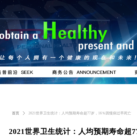
按钮
#
首页
ꄲ
2021世界卫生统计：人均预期寿命超77岁，16％因慢病过早死亡
2021世界卫生统计：人均预期寿命超7