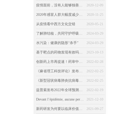
疫情面前，没有人能够独善其身（一）健康篇
2020-12-09
2020年感冒人群大幅度减少，不感冒意味着身体变好？
2020-11-25
从疫情看中西方文化交错
2020-05-21
了解肺结核，共同守护呼吸健康
2024-03-29
水污染：健康的隐形“杀手”
2024-03-29
基于靶点的药物发现有效吗？所有药物的发现和“非靶向”机制
2023-10-13
创新药上市再提速！药审中心发布最新《加快创新药上市申请审评工作程序（试行）》征求意见稿
2022-02-28
《麻省理工科技评论》发布2022年全球十大突破性技术
2022-02-25
《新型冠状病毒肺炎抗病毒新药临床试验技术指导原则（试行）》发布
2022-02-25
益普索发布2022年全球预测：新冠、环境、经济、社会、技术……
2022-02-19
Devant l’épidémie, aucune personne ne pouvait pas être épargnée (Chapitre 3 : la société) : Le COVID-19 « kidnappé » par la politique, l’économie et la morale
2021-12-10
新药研发为何要以临床价值为导向？药监局首次权威解读
2021-09-27