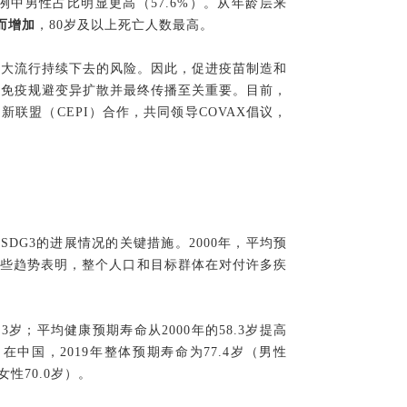
中男性占比明显更高（57.6%）。从年龄层来
而增加
，80岁及以上死亡人数最高。
使大流行持续下去的风险。因此，促进疫苗制造和
或免疫规避变异扩散并最终传播至关重要。目前，
新联盟（CEPI）合作，共同领导COVAX倡议，
SDG3的进展情况的关键措施。2000年，平均预
长。这些趋势表明，整个人口和目标群体在对付许多疾
.3岁；平均健康预期寿命从2000年的58.3岁提高
在中国，2019年整体预期寿命为77.4岁（男性
女性70.0岁）。