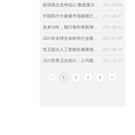
疫情再次击垮信心 数据显示全球经济复苏依然寸步难行
2021-09-08
中国医疗大健康市场规模已达13万亿元，院外健康管理成未来投资热点
2021-08-27
未来50年，预计每年将新增3400万癌症病例，癌症患者数翻倍！
2021-08-12
2021年全球生命科学行业展望：让可能成为现实，保持发展势头
2021-07-09
世卫提出人工智能在健康领域的道德使用的六个关键原则
2021-06-30
2021世界卫生统计：人均预期寿命超77岁，16％因慢病过早死亡
2021-05-25
<
1
2
3
4
>