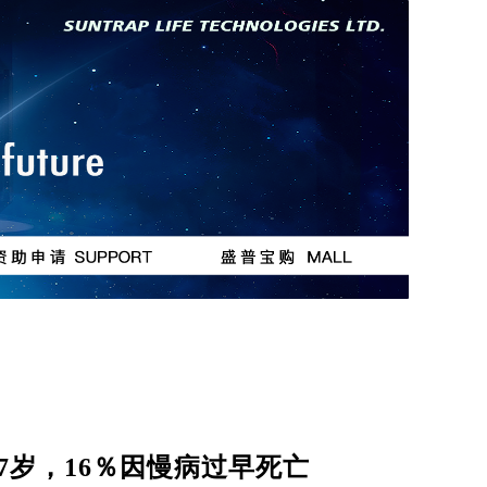
按钮
按钮
7岁，16％因慢病过早死亡