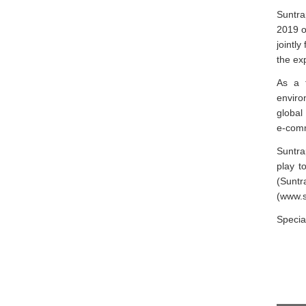
Suntra
2019 o
jointl
the ex
As a t
enviro
global
e-comm
Suntra
play t
(Suntr
(www.s
Specia