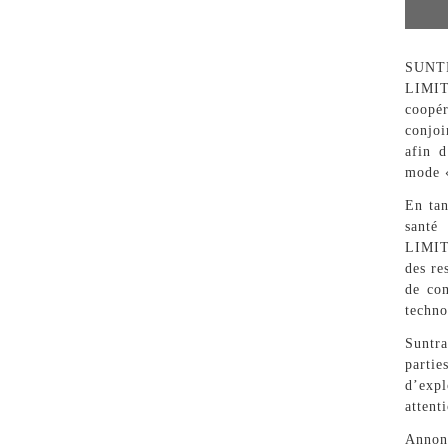
SUNT
LIMIT
coopé
conjoi
afin d
mode «
En tan
santé
LIMITE
des re
de com
techno
Suntr
partie
d’exp
attent
Annon