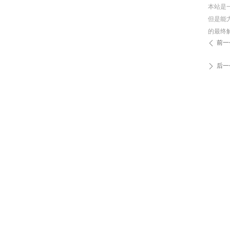
本站是
但是能
的最终
前一
ꄴ
后一
ꄲ