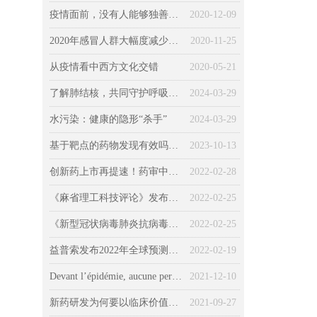
疫情面前，没有人能够独善其身（一）健康篇
2020-12-09
2020年感冒人群大幅度减少，不感冒意味着身体变好？
2020-11-25
从疫情看中西方文化交错
2020-05-21
了解肺结核，共同守护呼吸健康
2024-03-29
水污染：健康的隐形“杀手”
2024-03-29
基于靶点的药物发现有效吗？所有药物的发现和“非靶向”机制
2023-10-13
创新药上市再提速！药审中心发布最新《加快创新药上市申请审评工作程序（试行）》征求意见稿
2022-02-28
《麻省理工科技评论》发布2022年全球十大突破性技术
2022-02-25
《新型冠状病毒肺炎抗病毒新药临床试验技术指导原则（试行）》发布
2022-02-25
益普索发布2022年全球预测：新冠、环境、经济、社会、技术……
2022-02-19
Devant l’épidémie, aucune personne ne pouvait pas être épargnée (Chapitre 3 : la société) : Le COVID-19 « kidnappé » par la politique, l’économie et la morale
2021-12-10
新药研发为何要以临床价值为导向？药监局首次权威解读
2021-09-27