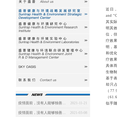
关于盛普
近日
研究室
and “O
其实
研究中心
明其
位，
疗效
实验中心
明，
和优
研发中心
疗效
具体
SKY
生物
基于
联系我们
却只
（
77.
（
61.
疫情面前，没有人能够独善其身（三）社会篇：被政治、经济、道德三驾马车“绑架”的新冠病毒
2021-11-21
似乎
疫情面前，没有人能够独善其身（二）环境篇
2021-03-08