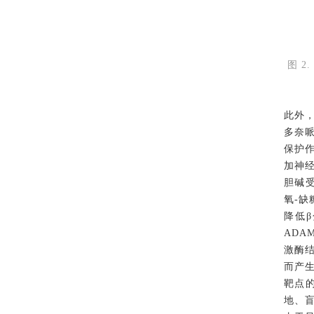
图
2.
此外
多奈
保护
加神
胆碱
氧-
降低
β
ADA
激酶
而产
靶点
地、