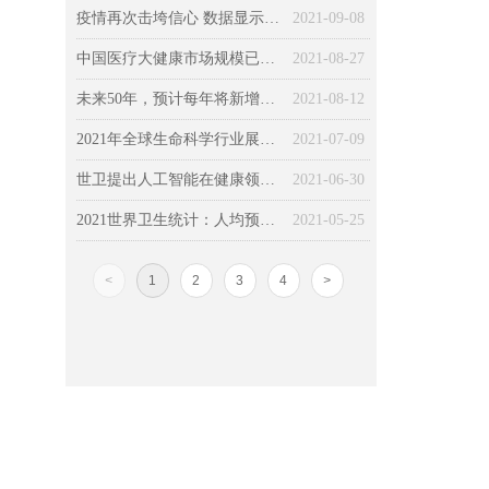
疫情再次击垮信心 数据显示全球经济复苏依然寸步难行
2021-09-08
中国医疗大健康市场规模已达13万亿元，院外健康管理成未来投资热点
2021-08-27
未来50年，预计每年将新增3400万癌症病例，癌症患者数翻倍！
2021-08-12
2021年全球生命科学行业展望：让可能成为现实，保持发展势头
2021-07-09
世卫提出人工智能在健康领域的道德使用的六个关键原则
2021-06-30
2021世界卫生统计：人均预期寿命超77岁，16％因慢病过早死亡
2021-05-25
<
1
2
3
4
>