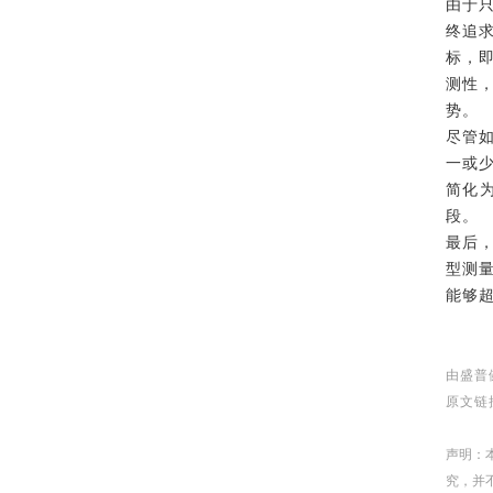
由于
终追
标，
测性
势。
尽管
一或
简化
段。
最后
型测
能够
由盛普
原文链
声明：
究，并