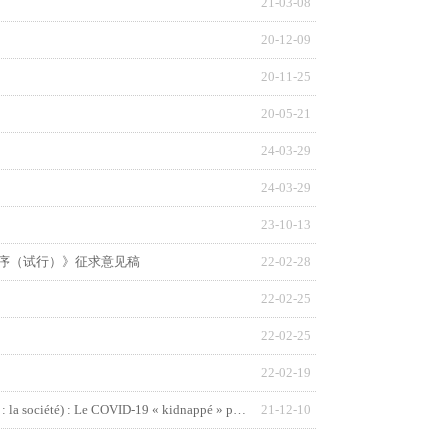
21-03-08
20-12-09
20-11-25
20-05-21
24-03-29
24-03-29
23-10-13
序（试行）》征求意见稿
22-02-28
22-02-25
22-02-25
22-02-19
Devant l’épidémie, aucune personne ne pouvait pas être épargnée (Chapitre 3 : la société) : Le COVID-19 « kidnappé » par la politique, l’économie et la morale
21-12-10