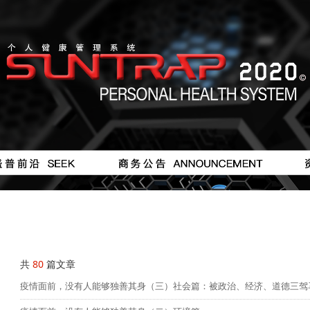
按钮
#
共
80
篇文章
疫情面前，没有人能够独善其身（三）社会篇：被政治、经济、道德三驾马