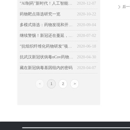
“AI制药”新时代！人工智能预测更好的抗癌药物组合
2020-12-07
后一
ꄲ
药物靶点筛选研究一览
2020-10-22
多模式筛选：药物发现和开发的未来
2020-09-04
继续警惕！新冠还在蔓延，一大波病毒卷土重来……
2020-07-02
“抗组织纤维化药物研发”项目启动
2020-06-18
抗武汉新冠状病毒nCov药物靶标与药物筛选建议
2020-04-30
藏在新冠病毒基因组内的密码
2020-04-07
<
1
2
>