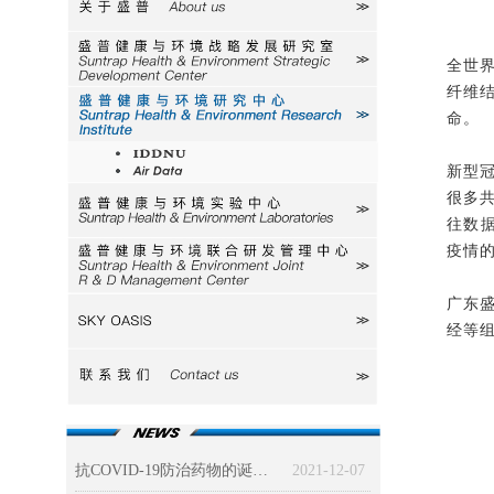
关于盛普
研究室
全世
纤维
研究中心
命。
IDDNU
新型冠
AIR
很多
实验中心
往数据
疫情的
研发中心
广东
SKY
经等
联系我们
抗COVID-19防治药物的诞生（一）
2021-12-07