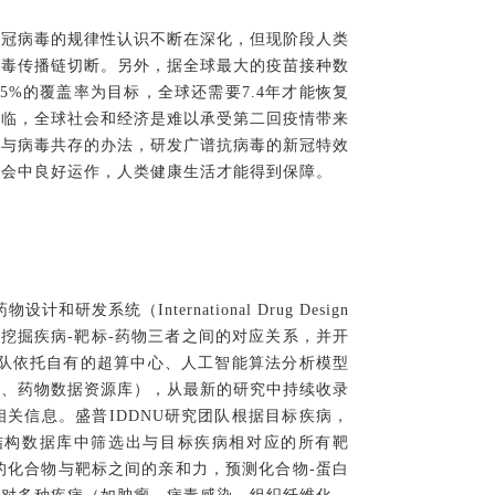
新冠病毒的规律性认识不断在深化，但现阶段人类
病毒传播链切断。另外，据全球最大的疫苗接种数
%的覆盖率为目标，全球还需要7.4年才能恢复
来临，全球社会和经济是难以承受第二回疫情带来
到与病毒共存的办法，研发广谱抗病毒的新冠特效
社会中良好运作，人类健康生活才能得到保障。
率
发系统（International Drug Design
力，能挖掘疾病-靶标-药物三者之间的对应关系，并开
团队依托自有的超算中心、人工智能算法分析模型
库、药物数据资源库），从最新的研究中持续收录
关信息。盛普IDDNU研究团队根据目标疾病，
结构数据库中筛选出与目标疾病相对应的所有靶
的化合物与靶标之间的亲和力，预测化合物-蛋白