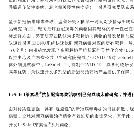
质的相互作用，并对亲和力较低的化合物进行结构设计优化。
呼吸道传染性疾病、衰老相关慢性疾病等），盛普研究团队布
鉴于新冠病毒肆虐全球，盛普研究团队第一时间对疫情做出响应，
品研究”项目。靶向治疗新冠病毒的药物因其靶标的单一性已
标选择方面，盛普研究团队认为多靶标协同药物的研发是目前
队通过盛普IDDNU系统快速找到新冠病毒对应的所有靶标，
（6个月）内准确地发现了多靶标协同抗新冠的天然化合物“LeSole
疾控中心及广东省公共卫生研究院完成了COVID-19对LeSol
体外细胞试验中，LeSoleil-T可抑制COVID-19，具备药物研
高等优势，为快速开发多剂型的新冠防治药物产品提供了保障
®
LeSoleil莱素理
抗新冠病毒防治喷剂已完成临床前研究，并进
面对传染性更强、具有“规避性”的新冠病毒毒株的日益扩散，
病毒，全球对新冠病毒治疗药物有着迫切的市场需求。基于此，盛普研
®
开发LeSoleil莱素理
系列药物。