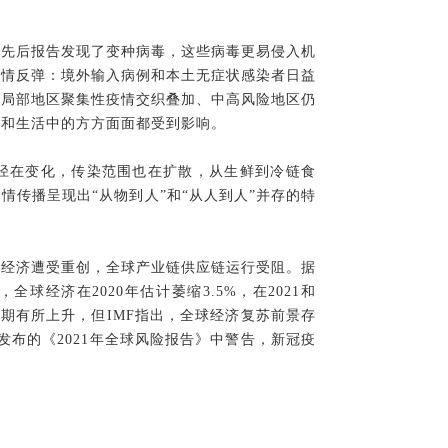
西先后报告发现了变种病毒，这些病毒更易侵入机
疫情反弹：境外输入病例和本土无症状感染者日益
和局部地区聚集性疫情交织叠加、中高风险地区仍
济和生活中的方方面面都受到影响。
径在变化，传染范围也在扩散，从生鲜到冷链食
传播呈现出“从物到人”和“从人到人”并存的特
国经济遭受重创，全球产业链供应链运行受阻。据
球经济在2020年估计萎缩3.5%，在2021和
增长预期有所上升，但IMF指出，全球经济复苏前景存
发布的《2021年全球风险报告》中警告，新冠疫