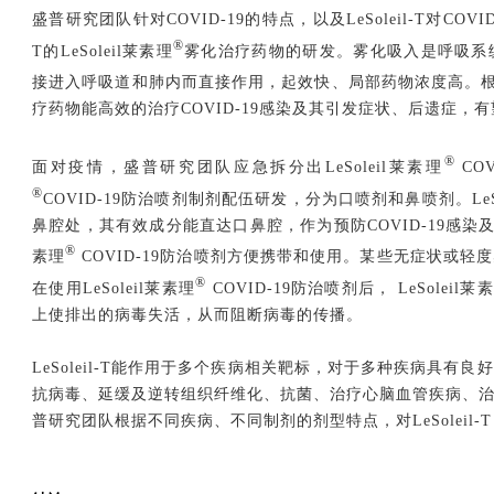
盛普研究团队针对COVID-19的特点，以及LeSoleil-T对COVI
®
T的LeSoleil莱素理
雾化治疗药物的研发。雾化吸入是呼吸系
接进入呼吸道和肺内而直接作用，起效快、局部药物浓度高。根据雾
疗药物能高效的治疗COVID-19感染及其引发症状、后遗症，有
®
面对疫情，盛普研究团队应急拆分出LeSoleil莱素理
CO
®
COVID-19防治喷剂制剂配伍研发，分为口喷剂和鼻喷剂。LeSo
鼻腔处，其有效成分能直达口鼻腔，作为预防COVID-19感染及
®
素理
COVID-19防治喷剂方便携带和使用。某些无症状或
®
在使用LeSoleil莱素理
COVID-19防治喷剂后， LeSoleil莱
上使排出的病毒失活，从而阻断病毒的传播。
LeSoleil-T能作用于多个疾病相关靶标，对于多种疾病具
抗病毒、延缓及逆转组织纤维化、抗菌、治疗心脑血管疾病、
普研究团队根据不同疾病、不同制剂的剂型特点，对LeSoleil-