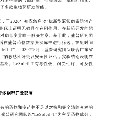
针对多种疾病（如肿瘤、病毒感染、组织纤维化、
局了多款生物药研发管线。
于2020年初应急启动“抗新型冠状病毒防治产
在临床上证明无效且存在副作用。在新药开发的靶
应对病毒变异唯一解决方案。基于此，盛普研究团
然后在盛普药物数据资源库中进行筛选，在短时间
il-T”。2020年8月，盛普研究团队联合广东省
eil-T的敏感性研究及安全性评估，实验结论表明在
发基础。LeSoleil-T有毒性低、耐受性好、可及性
。
行多剂型开发部署
现有的药物和疫苗并不足以对抗和完全清除变种的
究团队以“LeSoleil-T”为主要药物成分，