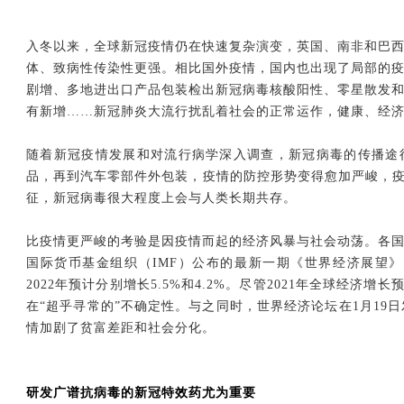
入冬以来，全球新冠疫情仍在快速复杂演变，英国、南非和巴
体、致病性传染性更强。相比国外疫情，国内也出现了局部的
剧增、多地进出口产品包装检出新冠病毒核酸阳性、零星散发
有新增……新冠肺炎大流行扰乱着社会的正常运作，健康、经
随着新冠疫情发展和对流行病学深入调查，新冠病毒的传播途
品，再到汽车零部件外包装，疫情的防控形势变得愈加严峻，疫情
征，新冠病毒很大程度上会与人类长期共存。
比疫情更严峻的考验是因疫情而起的经济风暴与社会动荡。各
国际货币基金组织（IMF）公布的最新一期《世界经济展望》，全
2022年预计分别增长5.5%和4.2%。尽管2021年全球经济
在“超乎寻常的”不确定
性。与之同时，世界经济论坛在1月19日
情加剧了贫富差距和社会分化。
研发广谱抗病毒的新冠特效药尤为重要