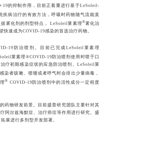
D-19的抑制作用，目前正着重进行基于LeSoleil-
统疾病治疗的有效方法，呼吸时药物随气流能直
®
化剂的剂型特点， LeSoleil莱素理
雾化治
望快速成为COVID-19感染的首选治疗药物。
VID-19防治喷剂。目前已完成LeSoleil莱素理
leil莱素理®COVID-19防治喷剂使用时喷于口
治疗初期感染症状的应急防治喷剂。LeSoleil莱
轻度感染者咳嗽、喷嚏或者呼气时会排出少量病毒，
®
素理
COVID-19防治喷剂中的活性成分一定程度
有良好的药物研发前景。目前盛普研究团队主要针对其
治疗阿尔兹海默症、治疗癌症等作用进行研究。盛
T 拓展进行多剂型开发部署。