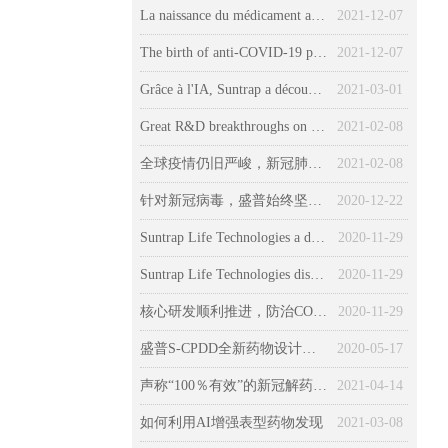
La naissance du médicament anti-COVID-19 avec l’effet préventif et curatif
2021-12-07
The birth of anti-COVID-19 prevention drugs
2021-12-07
Grâce à l'IA, Suntrap a découvert des médicaments spécifiques pour le COVID-19 et les épidémies
2021-03-01
Great R&D breakthroughs on a miracle new drug against the COVID-19 global pandemics
2021-02-08
全球疫情仍旧严峻，新冠肺炎防治药物研发有重大突破！
2021-02-08
针对新冠病毒，盛普始终坚持多靶标协同的防治病毒药物研发
2020-12-22
Suntrap Life Technologies a découvert un composé anti-COVID-19 naturel.
2020-11-29
Suntrap Life Technologies discovered a natural anti-COVID-19 compound.
2020-11-29
核心研发顺利推进，防治COVID-19病毒指日可待
2020-11-29
盛普S-CPDD全新药物设计与研发体系
2020-05-17
声称“100％有效”的新冠解药Molnupiravir，究竟是什么？
2021-04-14
如何利用AI增强表型药物发现
2021-03-08