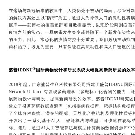
在这场与新冠病毒的较量中，人类仍处于被动的局面，尽管对
的解决方案还是以“防守”为主，通过人为降低人口的流动性将
据库——彭博社的疫苗追踪项目数据显示，以现阶段两剂疫苗75
疫情之前的常态。一旦病毒发生突变或伴随下一个新发传染病
的压力。因此，常态化的疫情防控十分重要，我们必须主动找
药和治疗手段尤为重要，只有保证在高流动性和高人口密度的
®
盛普IDDNU
国际药物设计和研发系统大幅提高新药研发的效
2019年起，广东盛普生命科技有限公司搭建了盛普IDDNU国际药物设计和研
Network Union）有发现多药理学（多靶标）化合物的能
展药物设计与研发，提高新药研发的效率。盛普IDDNU研究
建立了盛普药研数据资源库（包括疾病数据库、靶标结构数据
了全球各种疾病、潜在的靶标、天然化合物结构及理化性质等相
开发出了一系列基于AI人工智能算法与模型，可快速在靶标
标。随后，通过AI人工智能算法与模型计算药物数据资源库中