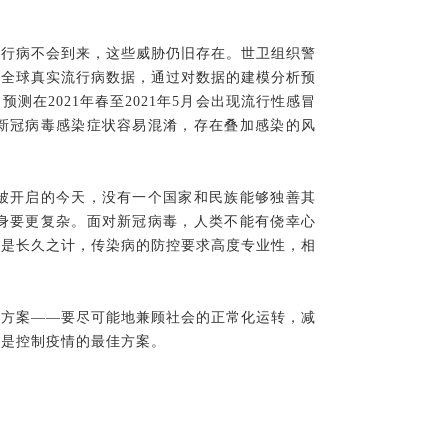
流行病不会到来，这些威胁仍旧存在。世卫组织警
了全球真实流行病数据，通过对数据的建模分析预
在2021年春至2021年5月会出现流行性感冒
新冠病毒感染症状容易混淆，存在叠加感染的风
被开启的今天，没有一个国家和民族能够独善其
身要更复杂。面对新冠病毒，人类不能有侥幸心
不是长久之计，传染病的防控要求高度专业性，相
治方案——要尽可能地兼顾社会的正常化运转，减
才是控制疫情的最佳方案。