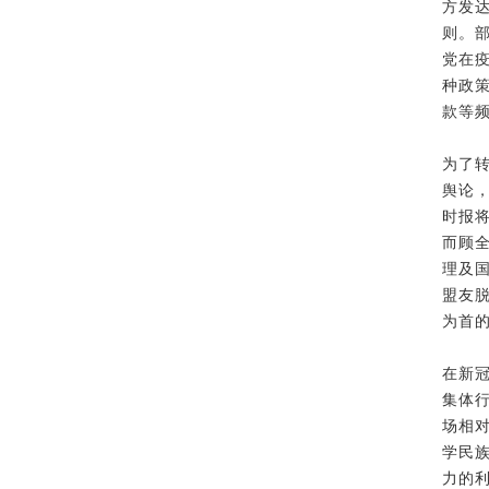
方发
则。
党在
种政
款等
为了
舆论
时报
而顾
理及
盟友
为首
在新
集体
场相
学民
力的