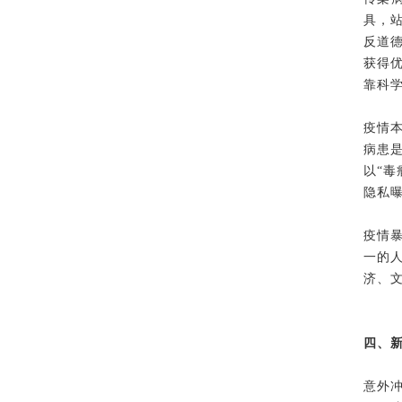
具，
反道
获得
靠科
疫情
病患
以“
隐私
疫情
一的
济、
四、
意外