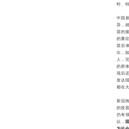
时、
中国
异，就
苗的
的重
苗后
出，如
人，完
的群
现后
发达
都在
新冠
的疫
仍有
以，
为社