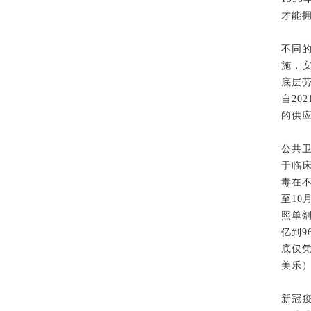
才能
不同
施，
底层
自20
的供
公共
于临
毒在
至10
照单剂
亿到9
底仅
美乐）
新冠