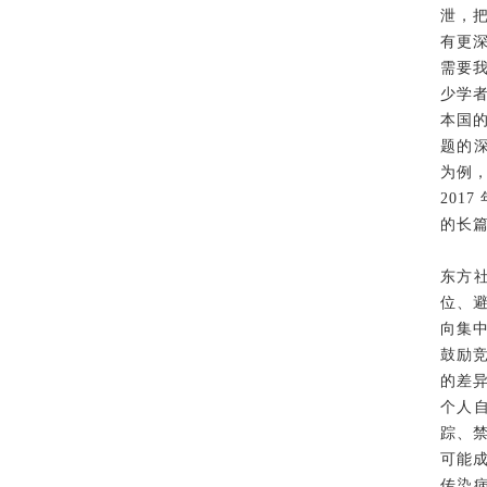
泄，
有更
需要
少学
本国
题的深
为例，
201
的长
东方
位、
向集
鼓励
的差
个人
踪、
可能
传染