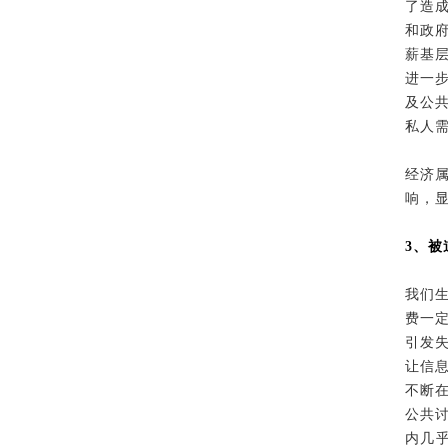
了造
和政
薪基
进一
及公
私人
经济
响，
3、
我们
费一
引发
让信
不断
公共
内几