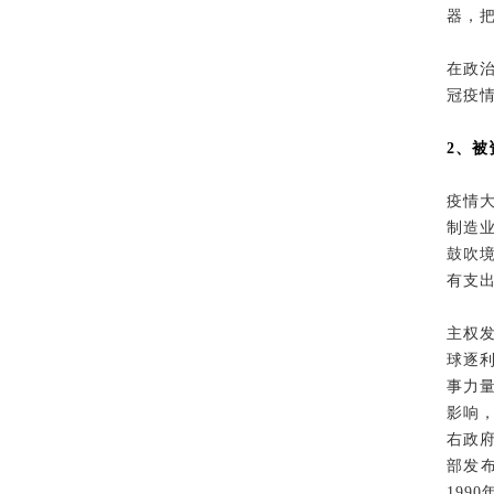
器，
在政
冠疫
2、
疫情
制造业
鼓吹
有支出
主权
球逐
事力
影响
右政
部发布
199