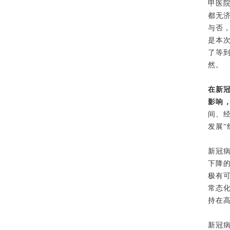
甲医
都无
与否
是本
了等
然。
在新
影响
间、
发展“
新冠
下降
极有
常态
持在
新冠