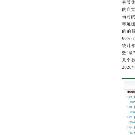
春节
的自觉
当时
毒延
的的
60%
统计
数”
几个
202