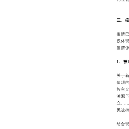
三、
疫情
仅体
疫情
1、
关于
值观
族主
溯源
立…
见被
结合