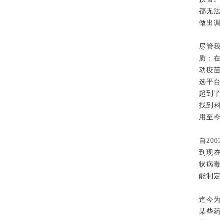
都无
做出
尽管
质；
动疫
选平
起到
找到
用至
自20
到现在
状病毒
能制
迄今
某些