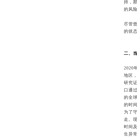
持，
的风
尽管
的状
二、
20
地区
研究证
口通
的全
的时
为了
走。
时间
生异