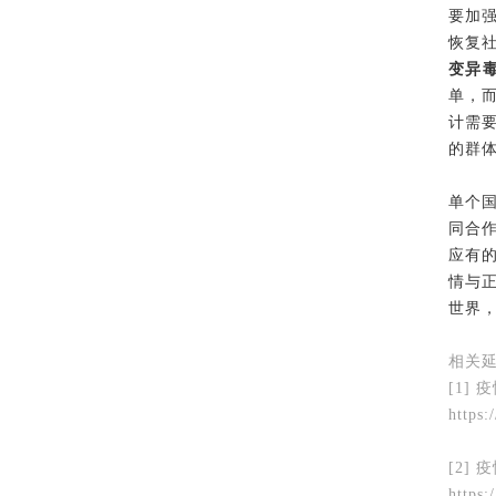
要加
恢复
变异
单，
计需
的群
单个
同合
应有
情与
世界
相关
[1]
https
[2]
https