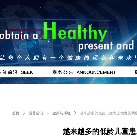
按钮
#
首页
ꄲ
盛普前沿
ꄲ
健康与环境
ꄲ
越来越多的低龄儿童患上饮食失调
越来越多的低龄儿童患