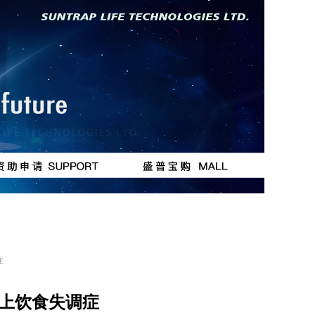
按钮
按钮
症
上饮食失调症