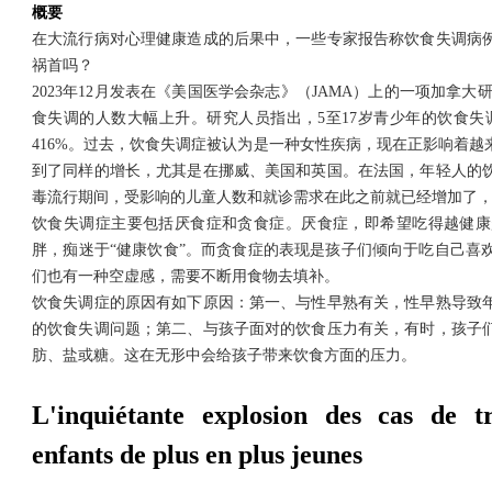
概要
在大流行病对心理健康造成的后果中，一些专家报告称饮食失调病
祸首吗？
2023
年
12
月发表在《美国医学会杂志》
（JAMA）
上的一项加拿大
食失调的人数大幅上升。研究人员指出，
5
至
17
岁青少年的饮食失
416%
。过去，饮食失调症被认为是一种女性疾病，现在正影响着越
到了同样的增长，尤其是在挪威、美国和英国。在法国，年轻人的
毒流行期间，受影响的儿童人数和就诊需求在此之前就已经增加了
饮食失调症主要包括厌食症和贪食症。厌食症，即希望吃得越健康
胖，痴迷于“健康饮食”。而贪食症的表现是孩子们倾向于吃自己喜
们也有一种空虚感，需要不断用食物去填补。
饮食失调症的原因有如下原因：第一、与性早熟有关，性早熟导致
的饮食失调问题；第二、与孩子面对的饮食压力有关，有时，孩子
肪、盐或糖。这在无形中会给孩子带来饮食方面的压力。
L'inquiétante explosion des cas de tr
enfants de plus en plus jeunes