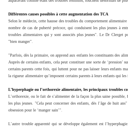
auparavant comme étant des troubles féminins, touchent désormais de plus
Différentes causes possibles à cette augmentation des TCA
Selon le médecin, cette hausse des troubles du comportement alimentaire s’
nombre de cas de puberté précoce, qui conduisent les plus jeunes à entr
troubles alimentaires qui y sont associés plus jeunes". Le Dr Clerget p
"bien manger".
"Parfois, dès la primaire, on apprend aux enfants les constituants des alim
Auprès de certains enfants, cela peut constituer une sorte de ‘pression’ su
certains parents cette fois, qui luttent pour ne pas laisser leurs enfants 
la rigueur alimentaire qu’imposent certains parents à leurs enfants qui les
L’hyperphagie ou l’orthorexie alimentaire, les principaux troubles co
L’orthorexie, ou le fait de s’alimenter de la façon la plus saine possible,
les plus jeunes. "Cela peut concerner des enfants, dès l’âge de huit ans" 
obsession pour le ‘manger sain’".
L’autre trouble apparenté qui se développe également est l’hyperphagie