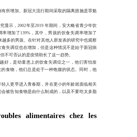
例有所增加。新冠大流行期间采取的隔离措施是罪魁
研究显示，
2002
年至
2019
年期间，安大略省青少年饮
调率增加了
139%
，其中，男孩的饮食失调率增加了
来越多的男孩。在针对其他人群发表的研究中也观察
饮食失调症也在增加，但是这种情况不是始于新冠病
，但不可否认的是疫情助长了这一趋势。
越好，是幼童患上的饮食失调症之一，他们害怕发
欢的食物，他们总是处于一种饱腹的状态。同时，他
年轻人更早进入青春期，并在更小的年龄就面临相关
们会被告知食物是由什么制成的，以及不要吃太多脂
oubles alimentaires chez les