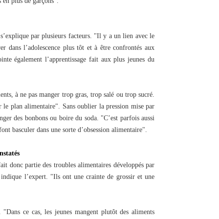
 en plus de garçons".
explique par plusieurs facteurs. "Il y a un lien avec le
er dans l’adolescence plus tôt et à être confrontés aux
ointe également l’apprentissage fait aux plus jeunes du
ents, à ne pas manger trop gras, trop salé ou trop sucré.
r le plan alimentaire". Sans oublier la pression mise par
manger des bonbons ou boire du soda. "C’est parfois aussi
 font basculer dans une sorte d’obsession alimentaire".
nstatés
 fait donc partie des troubles alimentaires développés par
indique l’expert. "Ils ont une crainte de grossir et une
. "Dans ce cas, les jeunes mangent plutôt des aliments