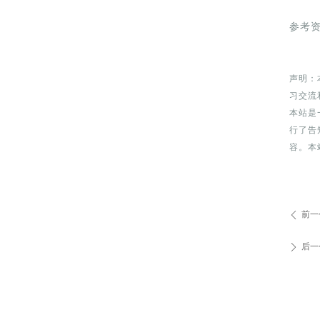
参考资料：
声明：
习交流
本站是
行了告
容。本
前一
ꄴ
后一
ꄲ