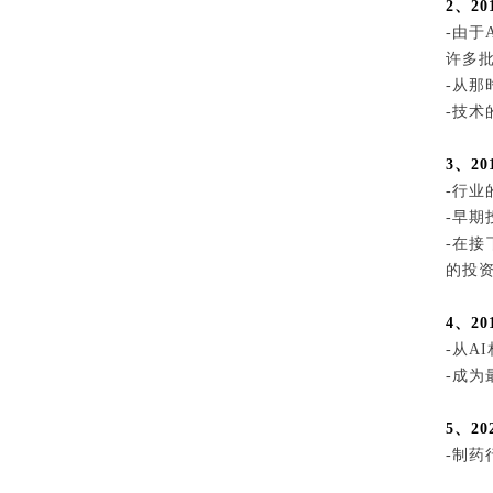
2、20
-由
许多
-从
-技术
3、2
-行
-早
-在
的投资
4、2
-从
A
-成为
5、20
-制