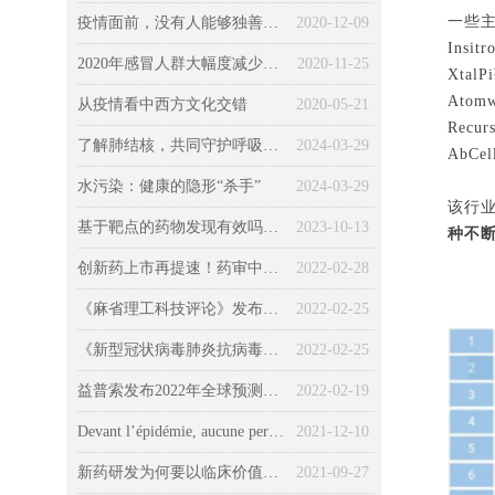
一些
疫情面前，没有人能够独善其身（一）健康篇
2020-12-09
Insi
2020年感冒人群大幅度减少，不感冒意味着身体变好？
2020-11-25
Xta
Atom
从疫情看中西方文化交错
2020-05-21
Recu
了解肺结核，共同守护呼吸健康
2024-03-29
AbCe
水污染：健康的隐形“杀手”
2024-03-29
该行
基于靶点的药物发现有效吗？所有药物的发现和“非靶向”机制
2023-10-13
种不
创新药上市再提速！药审中心发布最新《加快创新药上市申请审评工作程序（试行）》征求意见稿
2022-02-28
《麻省理工科技评论》发布2022年全球十大突破性技术
2022-02-25
《新型冠状病毒肺炎抗病毒新药临床试验技术指导原则（试行）》发布
2022-02-25
益普索发布2022年全球预测：新冠、环境、经济、社会、技术……
2022-02-19
Devant l’épidémie, aucune personne ne pouvait pas être épargnée (Chapitre 3 : la société) : Le COVID-19 « kidnappé » par la politique, l’économie et la morale
2021-12-10
新药研发为何要以临床价值为导向？药监局首次权威解读
2021-09-27