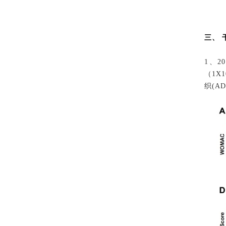
三、
1、2
（1X
织(A