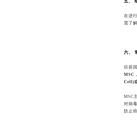
五、 
在进
需了
六、 
目前
MSC
Cell
MS
对病
防止